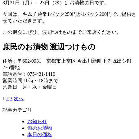
8月21日（月）、23日（水）はお漬物の日です。
今回は、キムチ通常1パック250円が1パック200円でご提供さ
せていただきます。
この機会にぜひ、渡辺つけものまでご来店ください。
庶民のお漬物 渡辺つけもの
住所：〒602-0931 京都市上京区 今出川新町下る堀出シ町
276番地
電話番号：075-431-1410
営業時間:10時～18時まで
営業日 月・水・金曜日
1
2
3
次へ
投
稿
記事カテゴリ
の
お知らせ
旬のお漬物
ペ
本日の価格