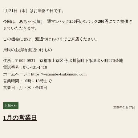
1月21日（水）はお漬物の日です。
今回は、あちゃら漬け 通常1パック
250円
が1パック
200円
にてご提供さ
せていただきます。
この機会にぜひ、渡辺つけものまでご来店ください。
庶民のお漬物 渡辺つけもの
住所：〒602-0931 京都市上京区 今出川新町下る堀出シ町276番地
電話番号：075-431-1410
ホームページ：https://watanabe-tsukemono.com
営業時間：10時～18時まで
営業日：月・水・金曜日
お知らせ
2026年01月07日
1月の営業日