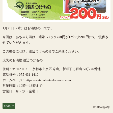
1月21日（水）はお漬物の日です。
今回は、あちゃら漬け 通常1パック
250円
が1パック
200円
にてご提供さ
せていただきます。
この機会にぜひ、渡辺つけものまでご来店ください。
庶民のお漬物 渡辺つけもの
住所：〒602-0931 京都市上京区 今出川新町下る堀出シ町276番地
電話番号：075-431-1410
ホームページ：https://watanabe-tsukemono.com
営業時間：10時～18時まで
営業日：月・水・金曜日
お知らせ
2026年01月07日