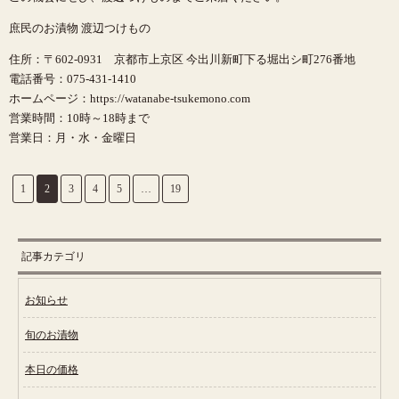
庶民のお漬物 渡辺つけもの
住所：〒602-0931 京都市上京区 今出川新町下る堀出シ町276番地
電話番号：075-431-1410
ホームページ：https://watanabe-tsukemono.com
営業時間：10時～18時まで
営業日：月・水・金曜日
1
2
3
4
5
…
19
記事カテゴリ
お知らせ
旬のお漬物
本日の価格