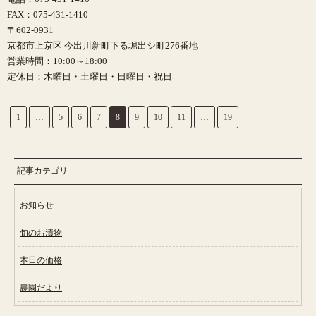
FAX：075-431-1410
〒602-0931
京都市上京区 今出川新町下る堀出シ町276番地
営業時間：10:00～18:00
定休日：木曜日・土曜日・日曜日・祝日
1
…
5
6
7
8
9
10
11
…
19
記事カテゴリ
お知らせ
旬のお漬物
本日の価格
農園だより