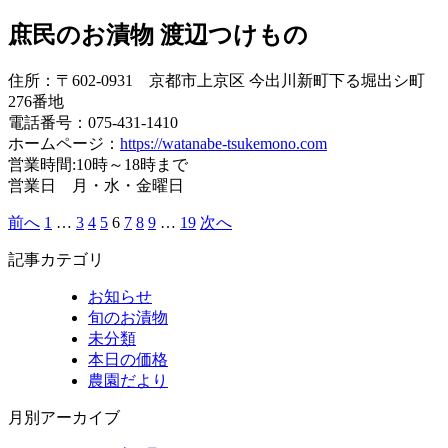
庶民のお漬物 渡辺つけもの
住所：〒602-0931 京都市上京区 今出川新町下る堀出シ町
276番地
電話番号：075-431-1410
ホームページ：
https://watanabe-tsukemono.com
営業時間:10時～18時まで
営業日 月・水・金曜日
前へ
1
…
3
4
5
6
7
8
9
…
19
次へ
投
稿
記事カテゴリ
の
お知らせ
旬のお漬物
ペ
未分類
ー
本日の価格
農園だより
ジ
送
月別アーカイブ